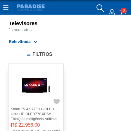
0
Televisores
1 resultados
Relevância
Relevância
FILTROS
Mais Vendidos
Menor Preço
Maior Preço
Ordem Alfabética
Smart TV 4K 77"" LG OLED