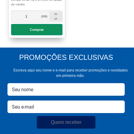
Ultra HD OLED77CXPSA
ThinQ AI Inteligência Artificial
webOS 5.0 HDR Ativo 4 HDMI
R$ 22.956,00
3 USB
Em até 6x de R$ 3.979,04 no cartão
de crédito.
(UN)
PROMOÇÕES EXCLUSIVAS
Comprar
Escreva aqui seu nome e e-mail para receber promoções e novidades
em primeira mão.
Quero receber